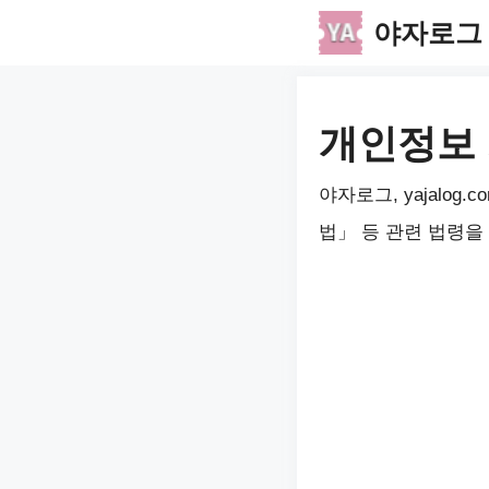
컨
야자로그
텐
츠
로
개인정보
건
야자로그, yajalo
너
법」 등 관련 법령을
뛰
기