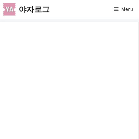
컨
야자로그
Menu
텐
츠
로
건
너
뛰
기